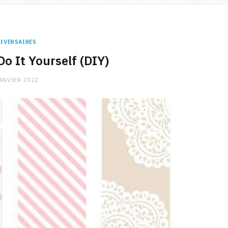
IVERSAIRES
Do It Yourself (DIY)
ANVIER 2022
CHARGE MENTALE
Stress après le travail :
comment relâcher la pression
9 JANVIER 2026