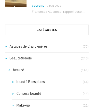
CULTURE
7 MAI 2026
Francesca Albanese, rapporteuse spéciale de l’ONU sur les territoires palestiniens occupés, était à Tunis pour…
CATÉGORIES
Astuces de grand-mères
(77)
Beauté&Mode
(248)
beauté
(141)
beauté Bons plans
(44)
Conseils beauté
(44)
Make-up
(21)