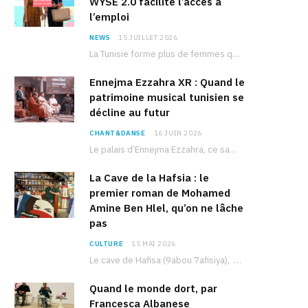
WYSE 2.0 facilite l’accès à
l’emploi
NEWS
15 JUILLET 2026
La Tunisie forme plus de femmes que d’hommes dans les filières scientifiques. Pourtant, pour beaucoup…
Ennejma Ezzahra XR : Quand le
patrimoine musical tunisien se
décline au futur
CHANT&DANSE
16 JUIN 2026
Le palais d’Ennejma Ezzahra, ce sanctuaire de la musique tunisienne et méditerranéenne construit par le…
La Cave de la Hafsia : le
premier roman de Mohamed
Amine Ben Hlel, qu’on ne lâche
pas
CULTURE
15 MAI 2026
Le cave de Hafisa (9abou 7afisiya), premier roman du journaliste tunisien Mohamed Amine Ben Hlel,…
Quand le monde dort, par
Francesca Albanese