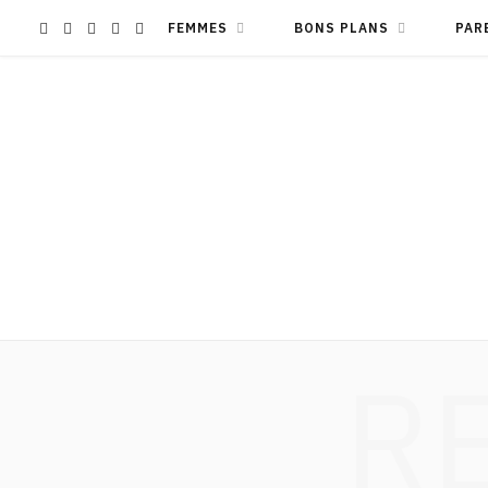
F
I
Y
L
T
FEMMES
BONS PLANS
PAR
a
n
o
i
i
c
s
u
n
k
e
t
T
k
T
b
a
u
e
o
o
g
b
d
k
R
o
r
e
I
k
a
n
m