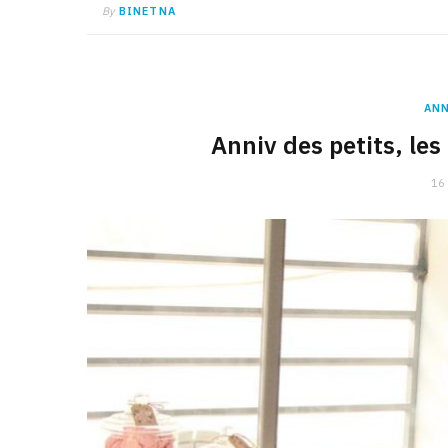
By
BINETNA
ANN
Anniv des petits, le
16