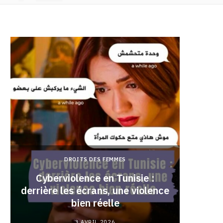
DROITS DES FEMMES
Cyberviolence en Tunisie :
derrière les écrans, une violence
Pourqu
bien réelle
3 AVRIL 2026