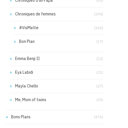
Chroniques d'un Papa
(50)
Chroniques de femmes
(294)
#VisMaVie
(165)
Bon Plan
(17)
Emma Benji II
(22)
Eya Labidi
(23)
Mayla Chelbi
(27)
Me, Mom of twins
(29)
Bons Plans
(476)