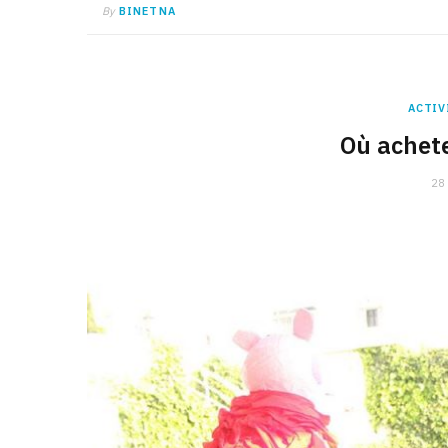
By
BINETNA
ACTIV
Où achete
28